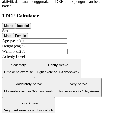
aktiviti, dan cara menggunakan TDEE untuk pengurusan berat
badan.
TDEE Calculator
Metric
Imperial
Sex
Male
Female
Age (years)
Height (cm)
Weight (
kg
)
Activity Level
Sedentary
Lightly Active
Little or no exercise
Light exercise 1-3 days/week
Moderately Active
Very Active
Moderate exercise 3-5 days/week
Hard exercise 6-7 days/week
Extra Active
Very hard exercise & physical job